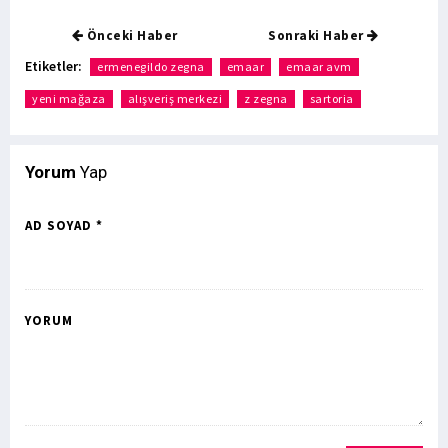
Önceki Haber
Sonraki Haber
Etiketler:
ermenegildo zegna
emaar
emaar avm
yeni mağaza
alışveriş merkezi
z zegna
sartoria
Yorum
Yap
AD SOYAD *
YORUM