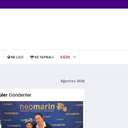
I
NE LOJI
NE YAPMALI
DIĞER
Ağustos 2026
üler
Gönderiler