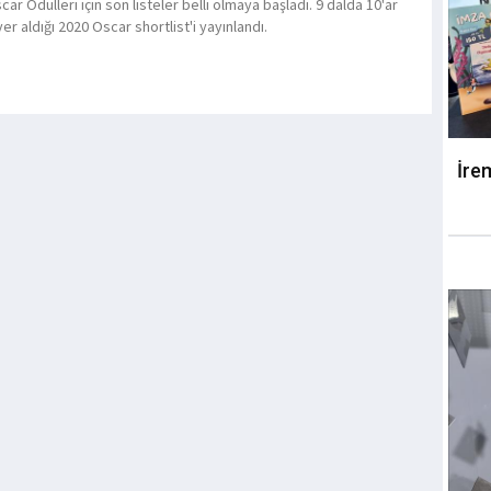
ar Ödülleri için son listeler belli olmaya başladı. 9 dalda 10'ar
er aldığı 2020 Oscar shortlist'i yayınlandı.
İre