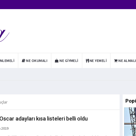
INLEMELI
NE OKUMALI
NE GIYMELI
NE YEMELI
NE ALMAL
Pop
uçlar
scar adayları kısa listeleri belli oldu
a 2019