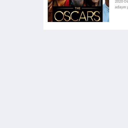
2020 Osc
adayın y