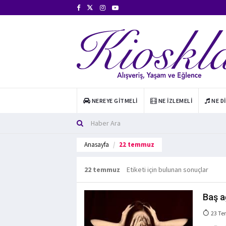
NEREYE GITMELI
NE İZLEMELI
NE D
Anasayfa
22 temmuz
22 temmuz
Etiketi için bulunan sonuçlar
Baş ağ
23 Te