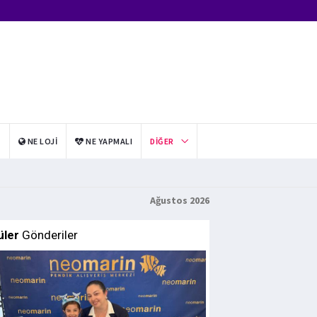
I
NE LOJI
NE YAPMALI
DIĞER
Ağustos 2026
üler
Gönderiler