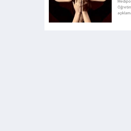
Medipol
Öğretim
açıklama