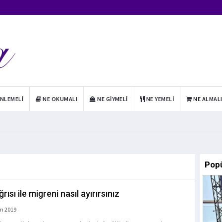
INLEMELI
NE OKUMALI
NE GIYMELI
NE YEMELI
NE ALMAL
Pop
rısı ile migreni nasıl ayırırsınız
m 2019