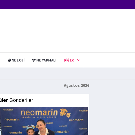
I
NE LOJI
NE YAPMALI
DIĞER
Ağustos 2026
üler
Gönderiler