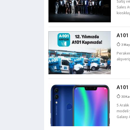
Satış v
Sales A
kiosklu
A101 1
3 May
Peraken
alışveri
A101 
30 Ka
5 Aralık
modeli 
Galaxy 