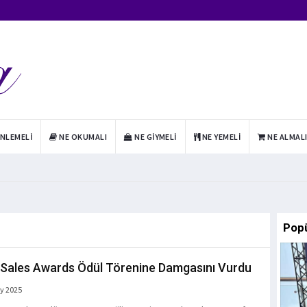
INLEMELI
NE OKUMALI
NE GIYMELI
NE YEMELI
NE ALMAL
Pop
Sales Awards Ödül Törenine Damgasını Vurdu
y 2025