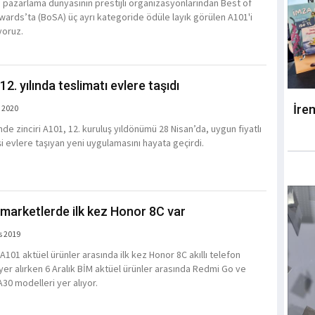
e pazarlama dünyasının prestijli organizasyonlarından Best of
wards’ta (BoSA) üç ayrı kategoride ödüle layık görülen A101'i
yoruz.
2. yılında teslimatı evlere taşıdı
İre
 2020
de zinciri A101, 12. kuruluş yıldönümü 28 Nisan’da, uygun fiyatlı
şi evlere taşıyan yeni uygulamasını hayata geçirdi.
marketlerde ilk kez Honor 8C var
s 2019
 A101 aktüel ürünler arasında ilk kez Honor 8C akıllı telefon
yer alırken 6 Aralık BİM aktüel ürünler arasında Redmi Go ve
A30 modelleri yer alıyor.