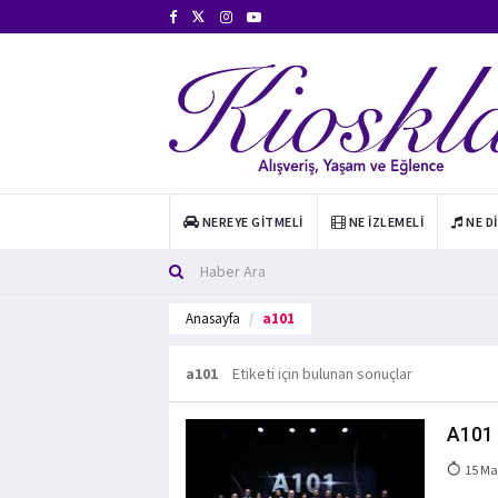
NEREYE GITMELI
NE İZLEMELI
NE D
Anasayfa
a101
a101
Etiketi için bulunan sonuçlar
A101 
15 Ma