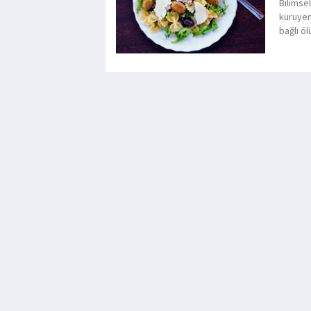
Bilimsel
kuruyem
bağlı öl