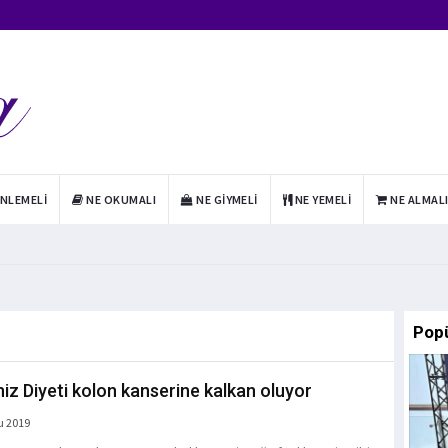
INLEMELI
NE OKUMALI
NE GIYMELI
NE YEMELI
NE ALMAL
Pop
iz Diyeti kolon kanserine kalkan oluyor
u 2019