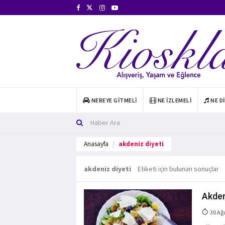
NEREYE GITMELI
NE İZLEMELI
NE D
Anasayfa
akdeniz diyeti
akdeniz diyeti
Etiketi için bulunan sonuçlar
Akden
30 Ağ