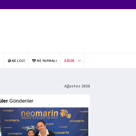
I
NE LOJI
NE YAPMALI
DIĞER
Ağustos 2026
üler
Gönderiler