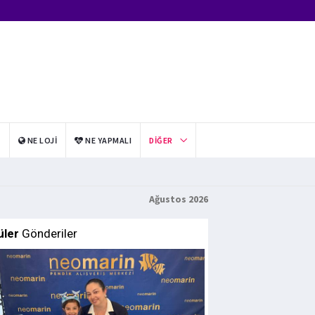
I
NE LOJI
NE YAPMALI
DIĞER
Ağustos 2026
üler
Gönderiler