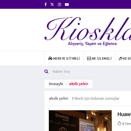
NEREYE GITMELI
NE İZLEMELI
NE D
Anasayfa
akıllı şehir
akıllı şehir
Etiketi için bulunan sonuçlar
Huawei
8 Tem