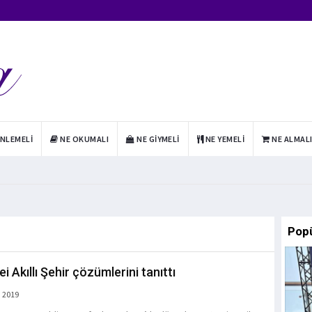
INLEMELI
NE OKUMALI
NE GIYMELI
NE YEMELI
NE ALMAL
Pop
 Akıllı Şehir çözümlerini tanıttı
 2019