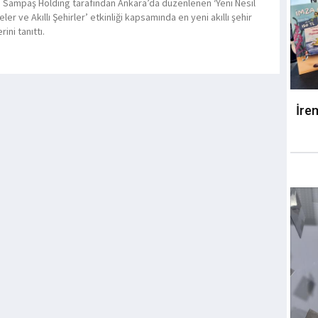
 Sampaş Holding tarafından Ankara’da düzenlenen ‘Yeni Nesil
ler ve Akıllı Şehirler’ etkinliği kapsamında en yeni akıllı şehir
ini tanıttı.
İre