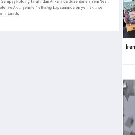
 Sampaş Holding tarafından Ankara’da düzenlenen ‘Yeni Nesil
ler ve Akıllı Şehirler’ etkinliği kapsamında en yeni akıllı şehir
ini tanıttı.
İre