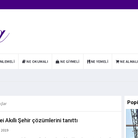
INLEMELI
NE OKUMALI
NE GIYMELI
NE YEMELI
NE ALMAL
Pop
çlar
 Akıllı Şehir çözümlerini tanıttı
 2019