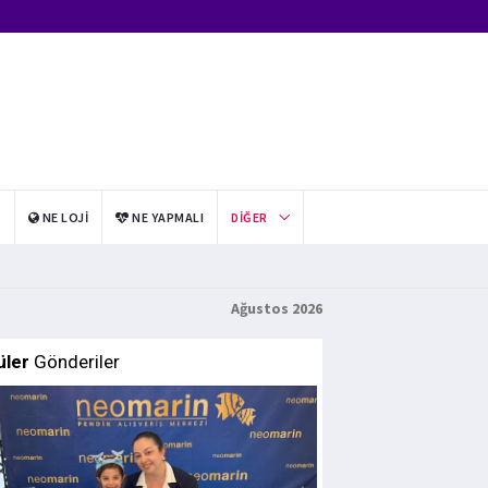
I
NE LOJI
NE YAPMALI
DIĞER
Ağustos 2026
üler
Gönderiler