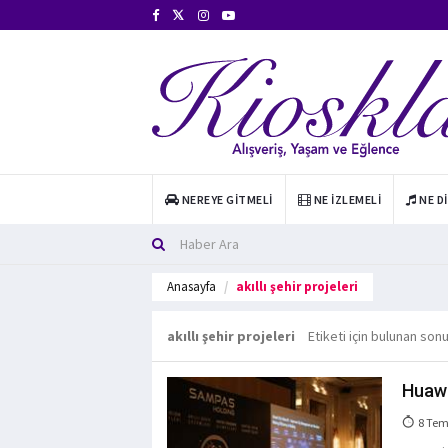
NEREYE GITMELI
NE İZLEMELI
NE D
Anasayfa
akıllı şehir projeleri
akıllı şehir projeleri
Etiketi için bulunan sonu
Huawei
8 Tem