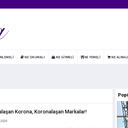
INLEMELI
NE OKUMALI
NE GIYMELI
NE YEMELI
NE ALMAL
Pop
laşan Korona, Koronalaşan Markalar!
 2020