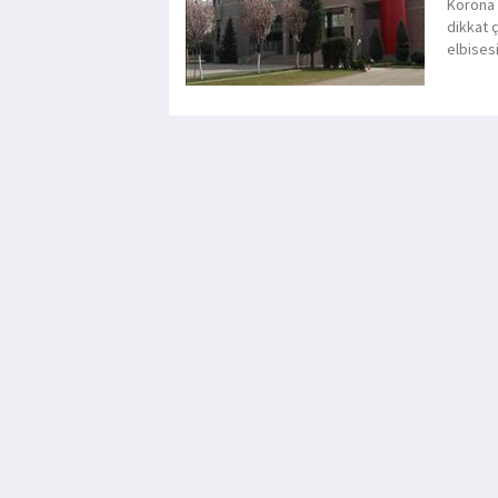
Korona 
dikkat 
elbises