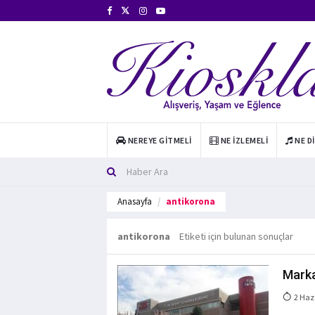
NEREYE GITMELI
NE İZLEMELI
NE D
Anasayfa
antikorona
antikorona
Etiketi için bulunan sonuçlar
Marka
2 Haz