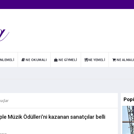
INLEMELI
NE OKUMALI
NE GIYMELI
NE YEMELI
NE ALMAL
Pop
nuçlar
ple Müzik Ödülleri'ni kazanan sanatçılar belli