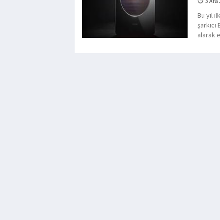
3 Ara
Bu yıl i
şarkıcı 
alarak 