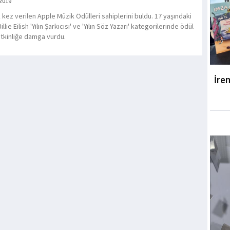
 2019
lk kez verilen Apple Müzik Ödülleri sahiplerini buldu. 17 yaşındaki
Billie Eilish 'Yılın Şarkıcısı' ve 'Yılın Söz Yazarı' kategorilerinde ödül
etkinliğe damga vurdu.
İre