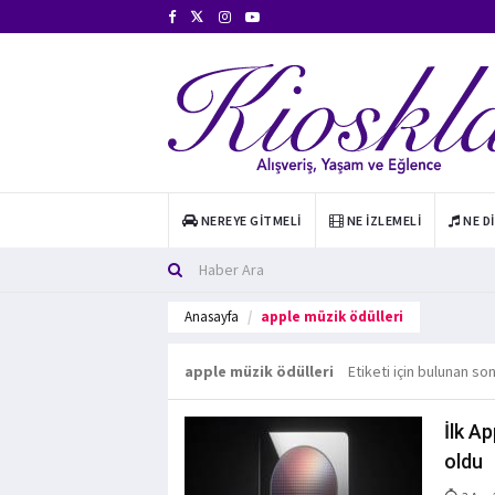
NEREYE GITMELI
NE İZLEMELI
NE D
Anasayfa
apple müzik ödülleri
apple müzik ödülleri
Etiketi için bulunan so
İlk Ap
oldu