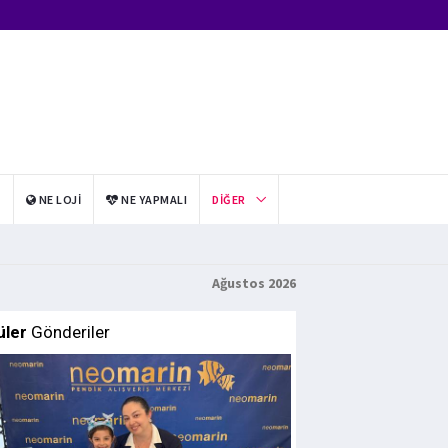
I
NE LOJI
NE YAPMALI
DIĞER
Ağustos 2026
üler
Gönderiler