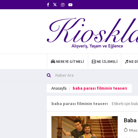
NEREYE GITMELI
NE İZLEMELI
NE D
Anasayfa
baba parası filminin teaserı
baba parası filminin teaserı
Etiketi için bu
Baba 
9 Kas