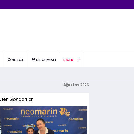
I
NE LOJI
NE YAPMALI
DIĞER
Ağustos 2026
üler
Gönderiler