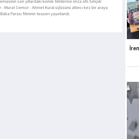
nemasının son yıllardaki komik filmlerine imza atn Selçuk
 - Murat Cemcir - Ahmet Kural üçlüsünü altıncı kez bir araya
Baba Parası filminin teaserı yayınlandı.
İre