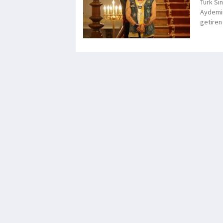
Türk Si
Aydemir
getiren 