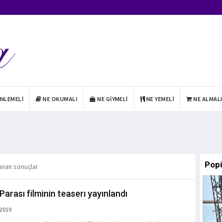
INLEMELI
NE OKUMALI
NE GIYMELI
NE YEMELI
NE ALMAL
Pop
lunan sonuçlar
Parası filminin teaserı yayınlandı
 2019