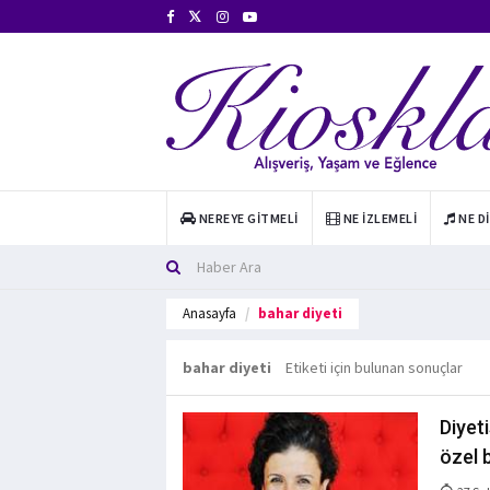
NEREYE GITMELI
NE İZLEMELI
NE D
Anasayfa
bahar diyeti
bahar diyeti
Etiketi için bulunan sonuçlar
Diyet
özel 