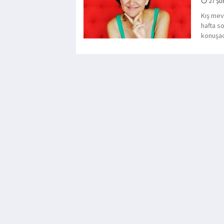
27 Şu
Kış mev
hafta s
konuşac