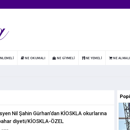
INLEMELI
NE OKUMALI
NE GIYMELI
NE YEMELI
NE ALMAL
Pop
isyen Nil Şahin Gürhan’dan KİOSKLA okurlarına
bahar diyeti/KİOSKLA-ÖZEL