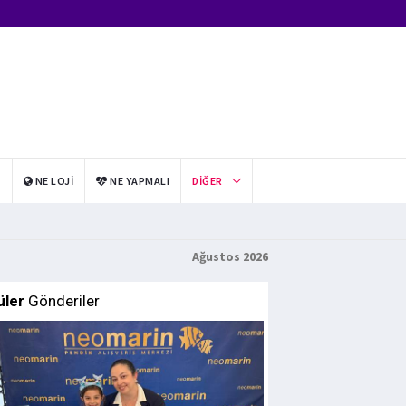
I
NE LOJI
NE YAPMALI
DIĞER
Ağustos 2026
üler
Gönderiler