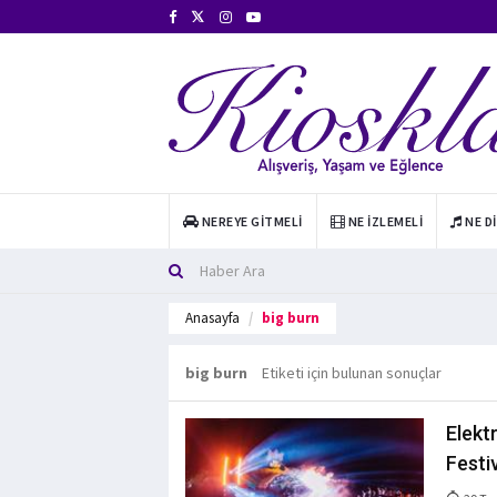
NEREYE GITMELI
NE İZLEMELI
NE D
Anasayfa
big burn
big burn
Etiketi için bulunan sonuçlar
Elekt
Festi