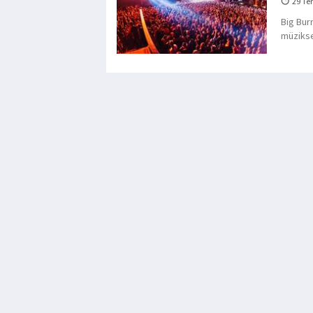
29 Te
Big Bur
müzikse