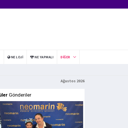
I
NE LOJI
NE YAPMALI
DIĞER
Ağustos 2026
üler
Gönderiler