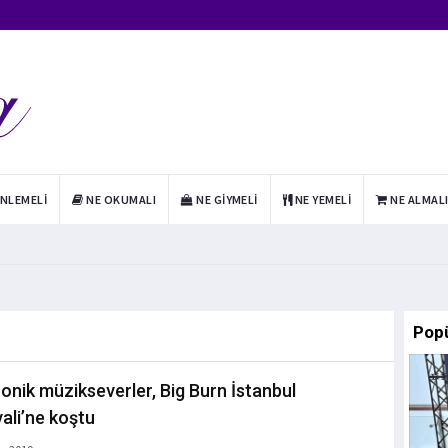
INLEMELI
NE OKUMALI
NE GIYMELI
NE YEMELI
NE ALMAL
Pop
ronik müzikseverler, Big Burn İstanbul
vali’ne koştu