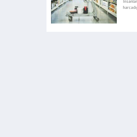
İnsanla
harcadığ