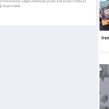
rın Koronavirüs salgını nedeniyle yüzde 4 ila yüzde 6 daha az
ı tespit edildi.
İre