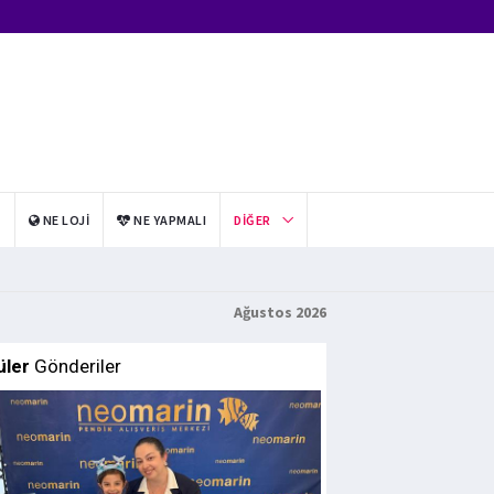
I
NE LOJI
NE YAPMALI
DIĞER
Ağustos 2026
üler
Gönderiler