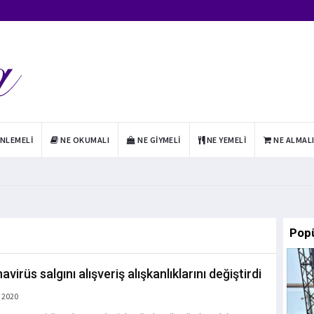
INLEMELI
NE OKUMALI
NE GIYMELI
NE YEMELI
NE ALMAL
Pop
virüs salgını alışveriş alışkanlıklarını değiştirdi
 2020