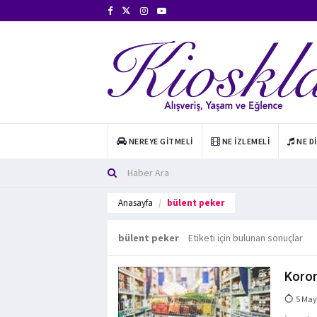
NEREYE GITMELI
NE İZLEMELI
NE D
Anasayfa
bülent peker
bülent peker
Etiketi için bulunan sonuçlar
Korona
5 May