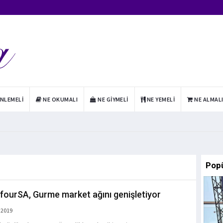
INLEMELI
NE OKUMALI
NE GIYMELI
NE YEMELI
NE ALMAL
Pop
fourSA, Gurme market ağını genişletiyor
 2019