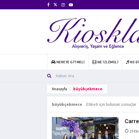
NEREYE GITMELI
NE İZLEMELI
NE D
Anasayfa
büyükçekmece
büyükçekmece
Etiketi için bulunan sonuçlar
Carre
25 Eki