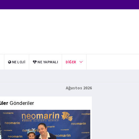
I
NE LOJI
NE YAPMALI
DIĞER
Ağustos 2026
üler
Gönderiler