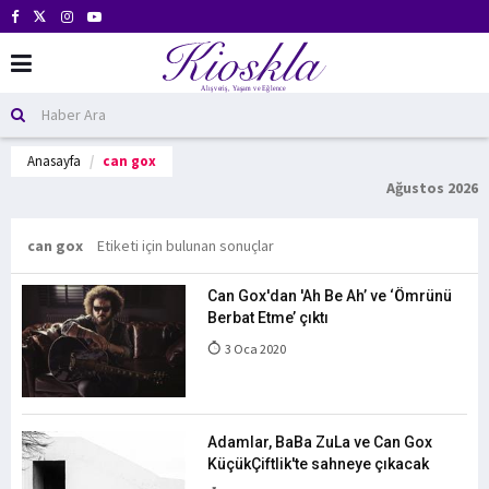
Anasayfa
can gox
Ağustos 2026
can gox
Etiketi için bulunan sonuçlar
Can Gox'dan 'Ah Be Ah’ ve ‘Ömrünü
Berbat Etme’ çıktı
3 Oca 2020
Adamlar, BaBa ZuLa ve Can Gox
KüçükÇiftlik'te sahneye çıkacak