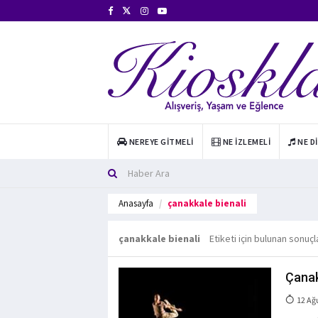
NEREYE GITMELI
NE İZLEMELI
NE D
Anasayfa
çanakkale bienali
çanakkale bienali
Etiketi için bulunan sonuçl
Çanak
12 Ağ