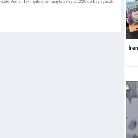
kkale Bienali Takımyıldız temasıyla 19 Eylül 2020’de başlayacak.
İre