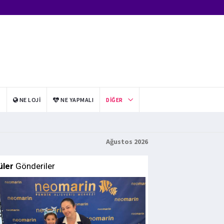
I
NE LOJI
NE YAPMALI
DIĞER
Ağustos 2026
üler
Gönderiler