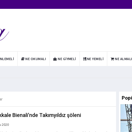
INLEMELI
NE OKUMALI
NE GIYMELI
NE YEMELI
NE ALMAL
Pop
ar
kale Bienali'nde Takımyıldız şöleni
u 2020