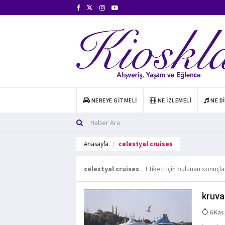
NEREYE GITMELI
NE İZLEMELI
NE D
Anasayfa
celestyal cruises
celestyal cruises
Etiketi için bulunan sonuçla
kruva
6 Kas