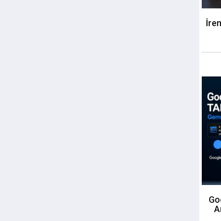
İre
Goo
A