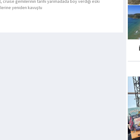
l, cruise gemilerinin tarihi yarımadada boy verdiği eski
lerine yeniden kavuştu