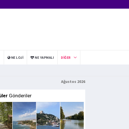
I
NE LOJI
NE YAPMALI
DIĞER
Ağustos 2026
üler
Gönderiler