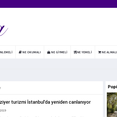
INLEMELI
NE OKUMALI
NE GIYMELI
NE YEMELI
NE ALMAL
Pop
r
ziyer turizmi İstanbul'da yeniden canlanıyor
 2019