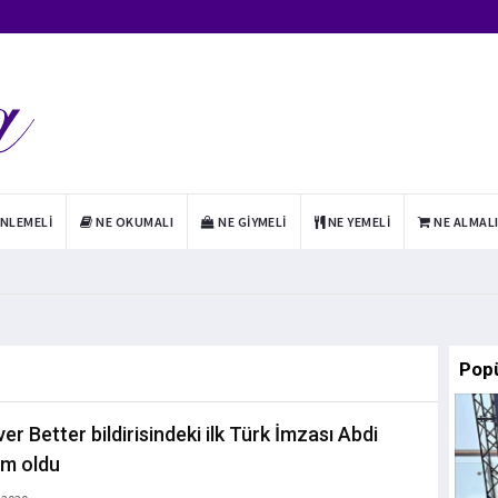
INLEMELI
NE OKUMALI
NE GIYMELI
NE YEMELI
NE ALMAL
Pop
er Better bildirisindeki ilk Türk İmzası Abdi
im oldu