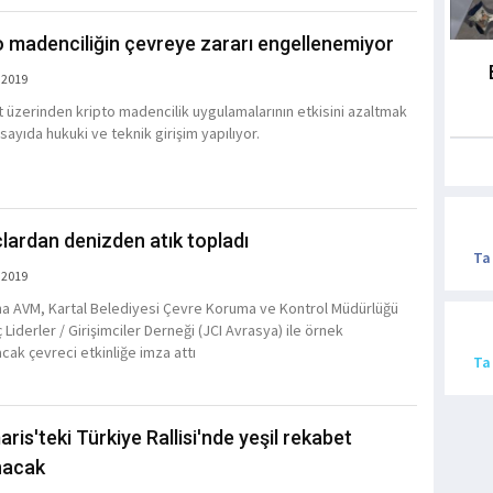
o madenciliğin çevreye zararı engellenemiyor
 2019
t üzerinden kripto madencilik uygulamalarının etkisini azaltmak
 sayıda hukuki ve teknik girişim yapılıyor.
çlardan denizden atık topladı
Ta
 2019
na AVM, Kartal Belediyesi Çevre Koruma ve Kontrol Müdürlüğü
Liderler / Girişimciler Derneği (JCI Avrasya) ile örnek
cak çevreci etkinliğe imza attı
Ta
ris'teki Türkiye Rallisi'nde yeşil rekabet
nacak