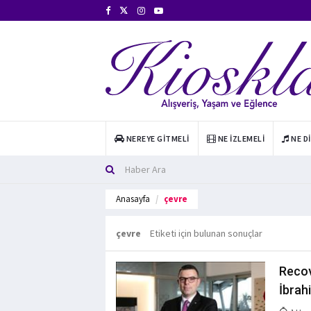
NEREYE GITMELI
NE İZLEMELI
NE D
Anasayfa
çevre
çevre
Etiketi için bulunan sonuçlar
Recov
İbrah