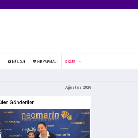
I
NE LOJI
NE YAPMALI
DIĞER
Ağustos 2026
üler
Gönderiler