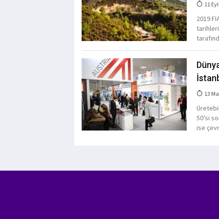
11 Eyl
2019 FIA
tarihle
tarafın
Dünya
İstan
13 Ma
Üretebil
50’si s
ise çev