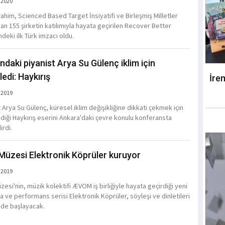
 2020
rahim, Scienced Based Target İnsiyatifi ve Birleşmiş Milletler
dan 155 şirketin katılımıyla hayata geçirilen Recover Better
indeki ilk Türk imzacı oldu.
ındaki piyanist Arya Su Gülenç iklim için
ledi: Haykırış
İre
 2019
 Arya Su Gülenç, küresel iklim değişikliğine dikkati çekmek için
diği Haykırış eserini Ankara'daki çevre konulu konferansta
irdi.
Müzesi Elektronik Köprüler kuruyor
 2019
esi'nin, müzik kolektifi ÆVOM iş birliğiyle hayata geçirdiği yeni
 ve performans serisi Elektronik Köprüler, söyleşi ve dinletileri
l'de başlayacak.