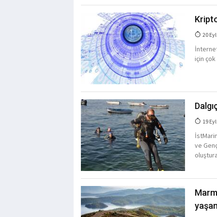
Kript
20 Eyl
İnterne
için çok
Dalgı
19 Eyl
İstMari
ve Genç 
oluştura
Marma
yaşa