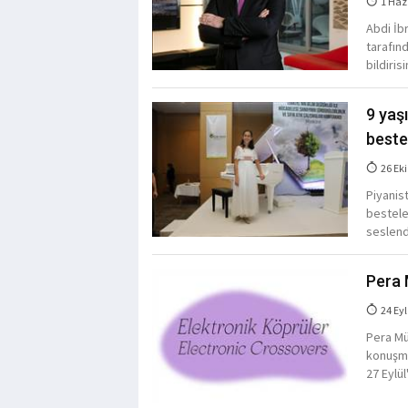
1 Haz
Abdi İb
tarafın
bildiris
9 yaş
beste
26 Eki
Piyanist
bestele
seslend
Pera 
24 Eyl
Pera Müz
konuşma
27 Eylü