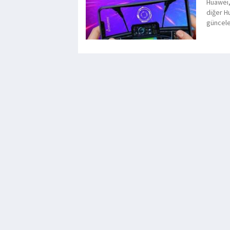
Huawei,
diğer H
güncele