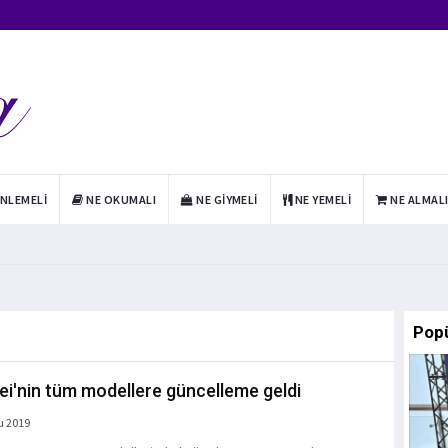
INLEMELI
NE OKUMALI
NE GIYMELI
NE YEMELI
NE ALMAL
Pop
i'nin tüm modellere güncelleme geldi
u 2019