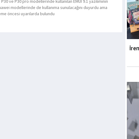
 P30 ve P30 pro modellerinde kullanılan EMUI 9.1 yazılımının
uawei modellerinde de kullanıma sunulacağını duyurdu ama
me öncesi uyarılarda bulundu
İre