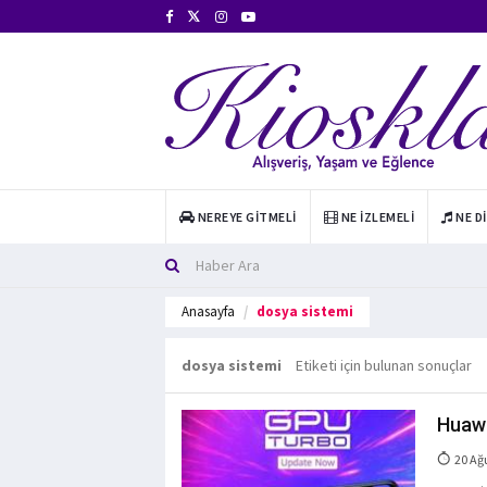
NEREYE GITMELI
NE İZLEMELI
NE D
Anasayfa
dosya sistemi
dosya sistemi
Etiketi için bulunan sonuçlar
Huawe
20 Ağ