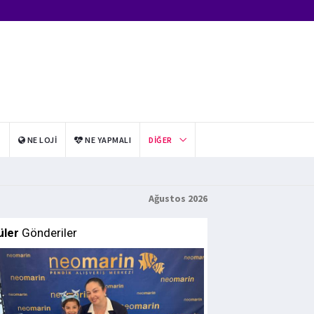
I
NE LOJI
NE YAPMALI
DIĞER
Ağustos 2026
üler
Gönderiler