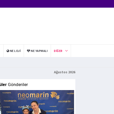
I
NE LOJI
NE YAPMALI
DIĞER
Ağustos 2026
üler
Gönderiler