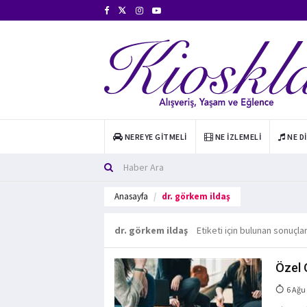
NEREYE GITMELI
NE İZLEMELI
NE D
Anasayfa
dr. görkem ildaş
dr. görkem ildaş
Etiketi için bulunan sonuçla
Özel 
6 Ağu