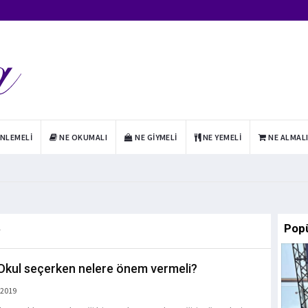
INLEMELI
NE OKUMALI
NE GIYMELI
NE YEMELI
NE ALMAL
Pop
r
Okul seçerken nelere önem vermeli?
 2019