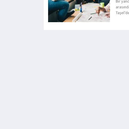
Bir yan
arasınd
Taşel’de