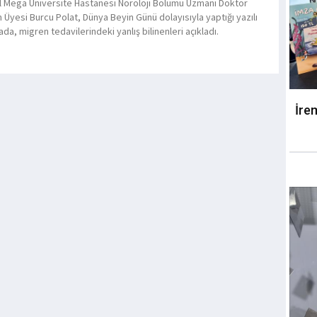
 Mega Üniversite Hastanesi Nöroloji Bölümü Uzmanı Doktor
 Üyesi Burcu Polat, Dünya Beyin Günü dolayısıyla yaptığı yazılı
da, migren tedavilerindeki yanlış bilinenleri açıkladı.
İre