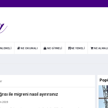
INLEMELI
NE OKUMALI
NE GIYMELI
NE YEMELI
NE ALMAL
Pop
ar
rısı ile migreni nasıl ayırırsınız
m 2019