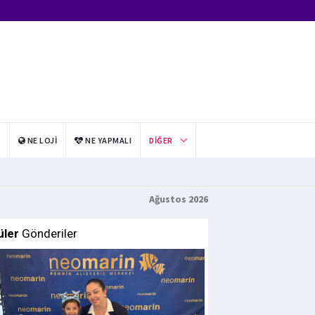
I
NE LOJI
NE YAPMALI
DIĞER
Ağustos 2026
üler
Gönderiler