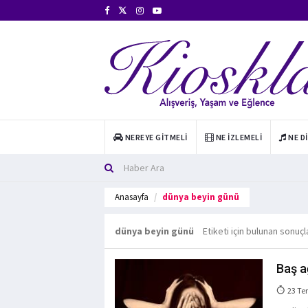
NEREYE GITMELI
NE İZLEMELI
NE D
Anasayfa
dünya beyin günü
dünya beyin günü
Etiketi için bulunan sonuçl
Baş ağ
23 Te