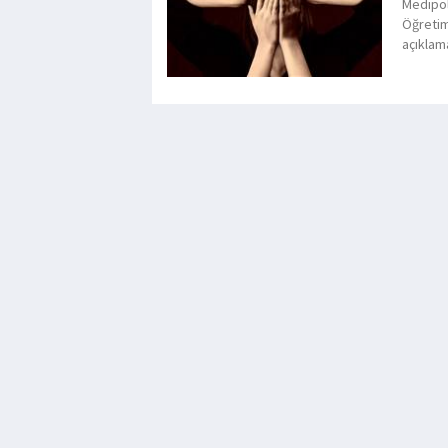
Medipol
Öğretim
açıklama