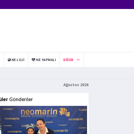
I
NE LOJI
NE YAPMALI
DIĞER
Ağustos 2026
üler
Gönderiler