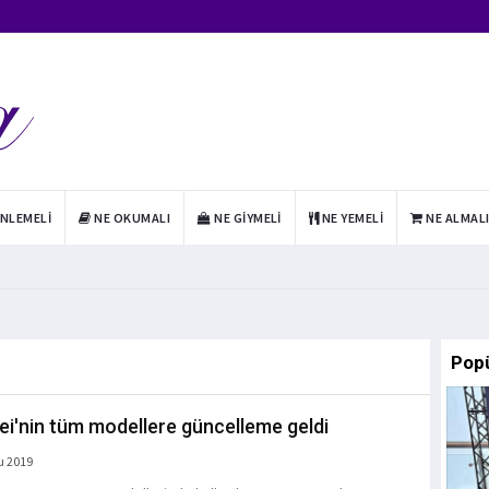
INLEMELI
NE OKUMALI
NE GIYMELI
NE YEMELI
NE ALMAL
Pop
i'nin tüm modellere güncelleme geldi
u 2019