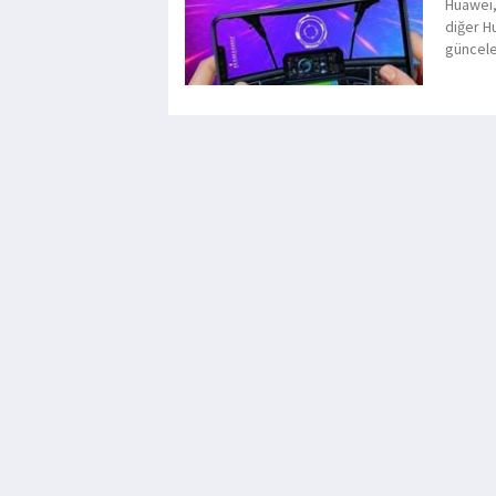
Huawei,
diğer H
güncele