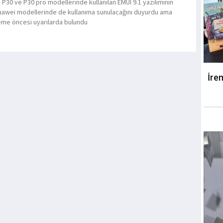
 P30 ve P30 pro modellerinde kullanılan EMUI 9.1 yazılımının
uawei modellerinde de kullanıma sunulacağını duyurdu ama
me öncesi uyarılarda bulundu
İre