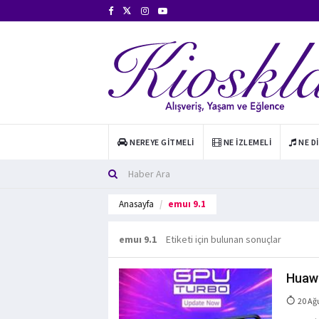
NEREYE GITMELI
NE İZLEMELI
NE D
Anasayfa
emuı 9.1
emuı 9.1
Etiketi için bulunan sonuçlar
Huawe
20 Ağ