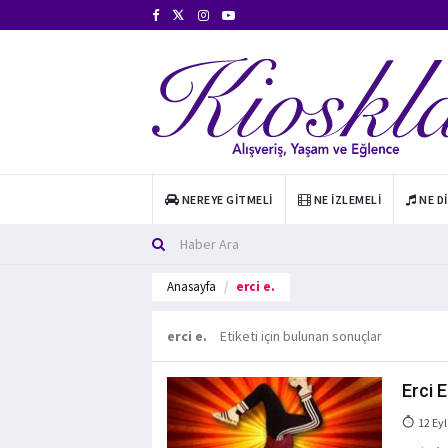
NEREYE GITMELI
NE İZLEMELI
NE D
Anasayfa
erci e.
erci e.
Etiketi için bulunan sonuçlar
Erci E
12 Eyl