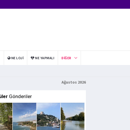
I
NE LOJI
NE YAPMALI
DIĞER
Ağustos 2026
üler
Gönderiler