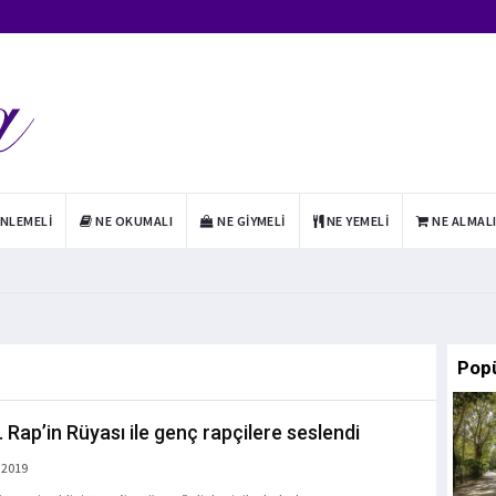
INLEMELI
NE OKUMALI
NE GIYMELI
NE YEMELI
NE ALMAL
Pop
. Rap’in Rüyası ile genç rapçilere seslendi
 2019