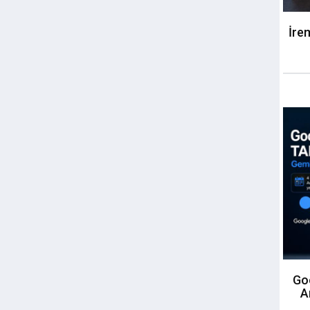
İre
Goo
A