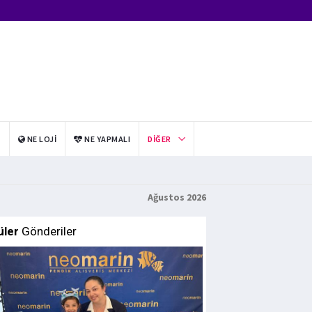
I
NE LOJI
NE YAPMALI
DIĞER
Ağustos 2026
üler
Gönderiler