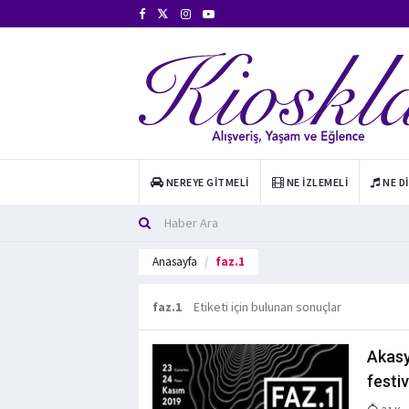
NEREYE GITMELI
NE İZLEMELI
NE D
Anasayfa
faz.1
faz.1
Etiketi için bulunan sonuçlar
Akasy
festiv