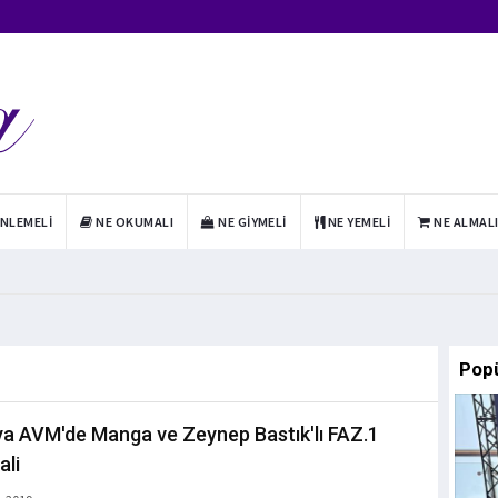
INLEMELI
NE OKUMALI
NE GIYMELI
NE YEMELI
NE ALMAL
Pop
a AVM'de Manga ve Zeynep Bastık'lı FAZ.1
ali