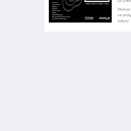
21 Ka
Akasya 
ve atöl
ediyor.