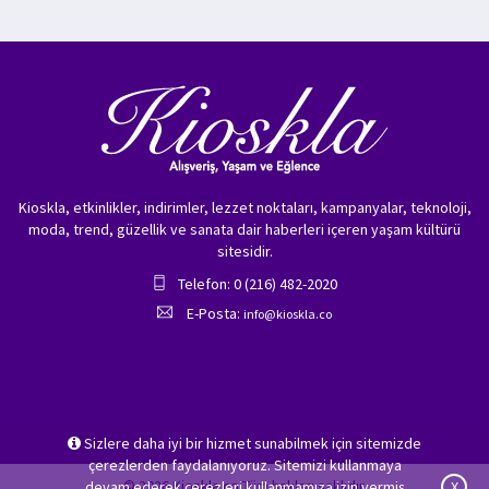
Kioskla, etkinlikler, indirimler, lezzet noktaları, kampanyalar, teknoloji,
moda, trend, güzellik ve sanata dair haberleri içeren yaşam kültürü
sitesidir.
Telefon: 0 (216) 482-2020
E-Posta:
info@kioskla.co
Sizlere daha iyi bir hizmet sunabilmek için sitemizde
çerezlerden faydalanıyoruz. Sitemizi kullanmaya
© 2026 Kioskla.co Tüm hakları saklıdır.
devam ederek çerezleri kullanmamıza izin vermiş
X