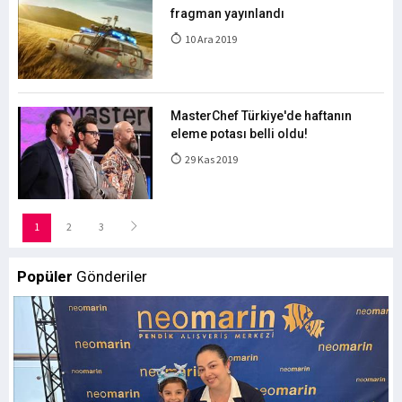
fragman yayınlandı
10 Ara 2019
MasterChef Türkiye'de haftanın
eleme potası belli oldu!
29 Kas 2019
1
2
3
Popüler
Gönderiler