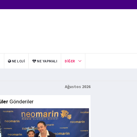
I
NE LOJI
NE YAPMALI
DIĞER
Ağustos 2026
üler
Gönderiler