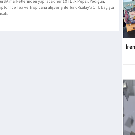
urSA marketlerinden yapılacak her 10 TL’lik Pepsi, Yedigün,
ipton Ice Tea ve Tropicana alışverişi ile Türk Kızılay’a 1 TL bağışta
acak.
İre