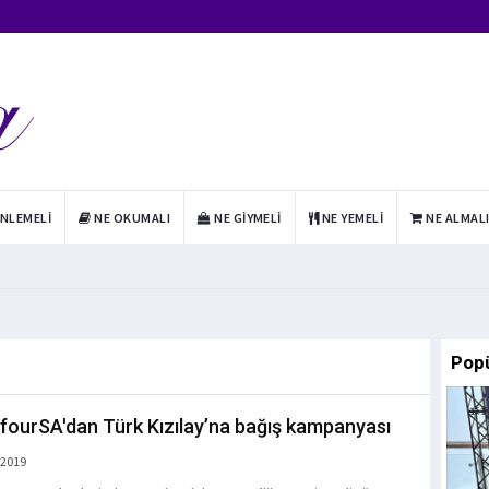
INLEMELI
NE OKUMALI
NE GIYMELI
NE YEMELI
NE ALMAL
Pop
fourSA'dan Türk Kızılay’na bağış kampanyası
 2019