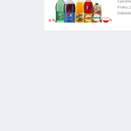
Carrefo
Fruko, L
bulunul