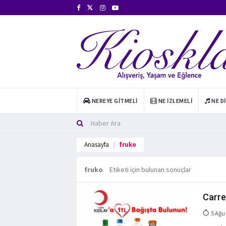
NEREYE GITMELI
NE İZLEMELI
NE D
Anasayfa
fruko
fruko
Etiketi için bulunan sonuçlar
Carre
5 Ağu