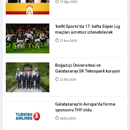
17 Ağu 2020
'beIN Sports'da 17. hafta Süper Lig
maçları ücretsiz izlenebilecek
27 Ara 2019
Boğaziçi Üniversitesi ve
Galatasaray SK Teknopark kuruyor
21 Eki 2019
Galatasaray'ın Avrupa'da forma
sponsoru THY oldu
18 Eyl 2019