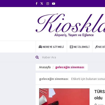
NEREYE GITMELI
NE İZLEMELI
NE D
Anasayfa
geleceğin sineması
geleceğin sineması
Etiketi için bulunan sonu
TÜRSA
oldu