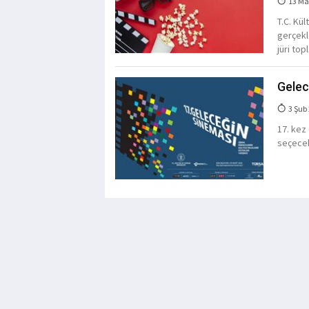
13 Ma
T.C. Kül
gerçekl
jüri top
Gelece
3 Şub
17. kez
seçecek