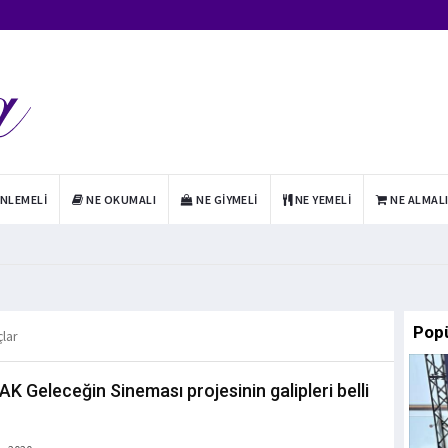
INLEMELI
NE OKUMALI
NE GIYMELI
NE YEMELI
NE ALMAL
Pop
çlar
K Geleceğin Sineması projesinin galipleri belli