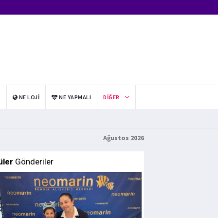
I
NE LOJI
NE YAPMALI
DIĞER
Ağustos 2026
üler
Gönderiler