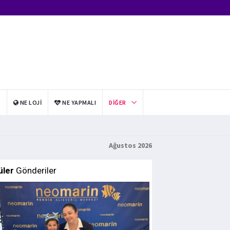
I
NE LOJI
NE YAPMALI
DIĞER
Ağustos 2026
üler
Gönderiler