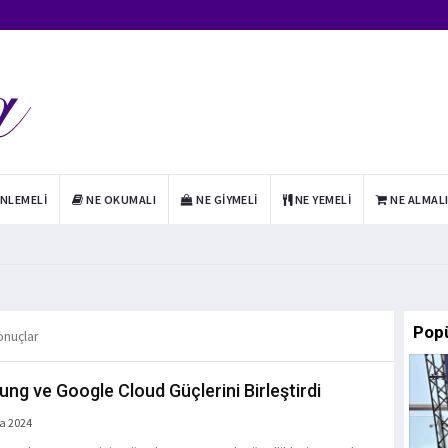
INLEMELI
NE OKUMALI
NE GIYMELI
NE YEMELI
NE ALMAL
Pop
onuçlar
ng ve Google Cloud Güçlerini Birleştirdi
a 2024