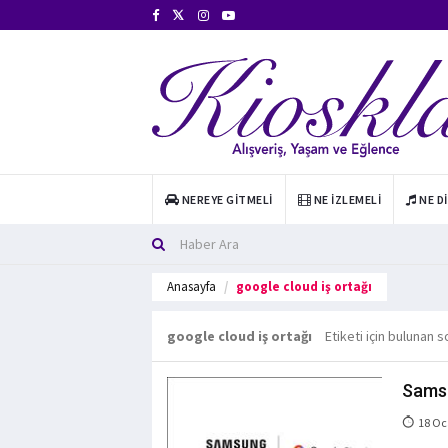
NEREYE GITMELI
NE İZLEMELI
NE D
Anasayfa
google cloud iş ortağı
google cloud iş ortağı
Etiketi için bulunan s
Samsu
18 Oc