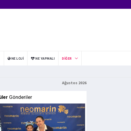
I
NE LOJI
NE YAPMALI
DIĞER
Ağustos 2026
üler
Gönderiler