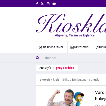
NEREYE GITMELI
NE İZLEMELI
NE D
Anasayfa
greyder kids
greyder kids
Etiketi için bulunan sonuçlar
Varol
buluş