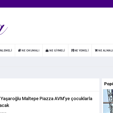
INLEMELI
NE OKUMALI
NE GIYMELI
NE YEMELI
NE ALMAL
Pop
 Yaşaroğlu Maltepe Piazza AVM’ye çocuklarla
acak