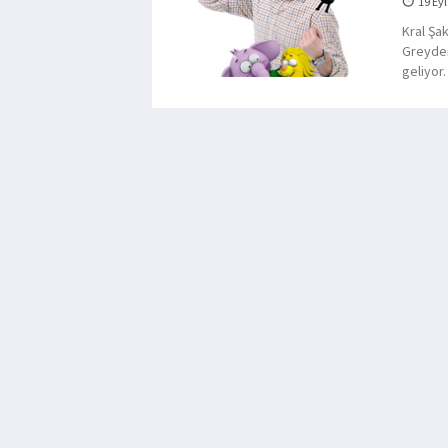
19 Eyl
Kral Şak
Greyder
geliyor.