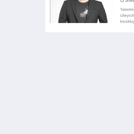
16 Nis
Tanınmış
izleyici
kiosklu