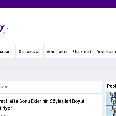
INLEMELI
NE OKUMALI
NE GIYMELI
NE YEMELI
NE ALMAL
Pop
nuçlar
yet Hafta Sonu Eklerinin Söyleşileri Boyut
tiriyor