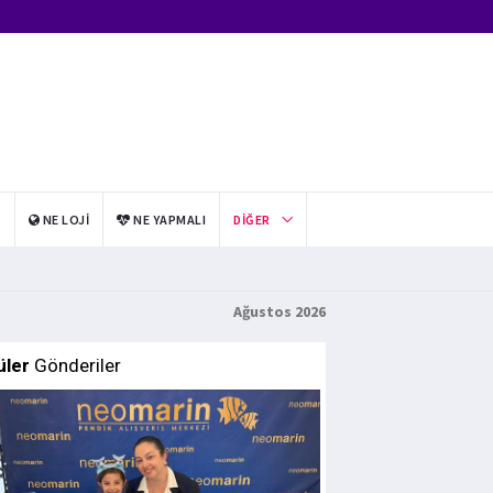
I
NE LOJI
NE YAPMALI
DIĞER
Ağustos 2026
üler
Gönderiler