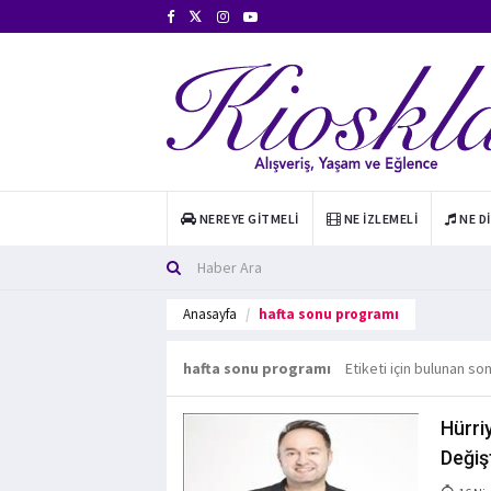
NEREYE GITMELI
NE İZLEMELI
NE D
Anasayfa
hafta sonu programı
hafta sonu programı
Etiketi için bulunan so
Hürri
Değiş