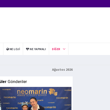
I
NE LOJI
NE YAPMALI
DIĞER
Ağustos 2026
üler
Gönderiler