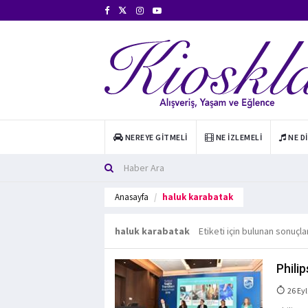
NEREYE GITMELI
NE İZLEMELI
NE D
Anasayfa
haluk karabatak
haluk karabatak
Etiketi için bulunan sonuçla
Philip
26 Eyl