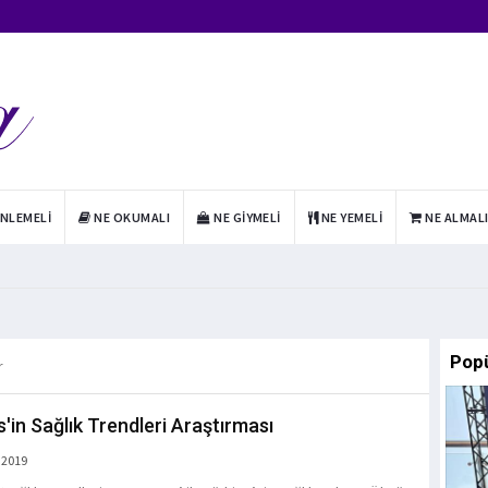
INLEMELI
NE OKUMALI
NE GIYMELI
NE YEMELI
NE ALMAL
Pop
r
s'in Sağlık Trendleri Araştırması
 2019