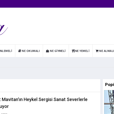
INLEMELI
NE OKUMALI
NE GIYMELI
NE YEMELI
NE ALMAL
Pop
t Mavitan'ın Heykel Sergisi Sanat Severlerle
uyor