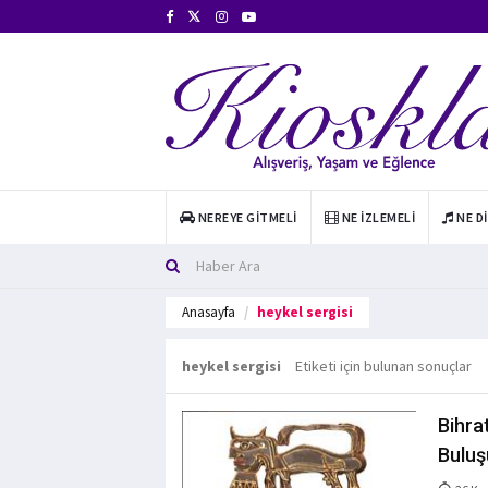
NEREYE GITMELI
NE İZLEMELI
NE D
Anasayfa
heykel sergisi
heykel sergisi
Etiketi için bulunan sonuçlar
Bihra
Buluş