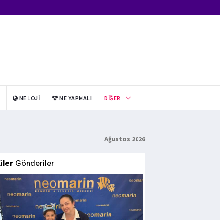
I
NE LOJI
NE YAPMALI
DIĞER
Ağustos 2026
üler
Gönderiler