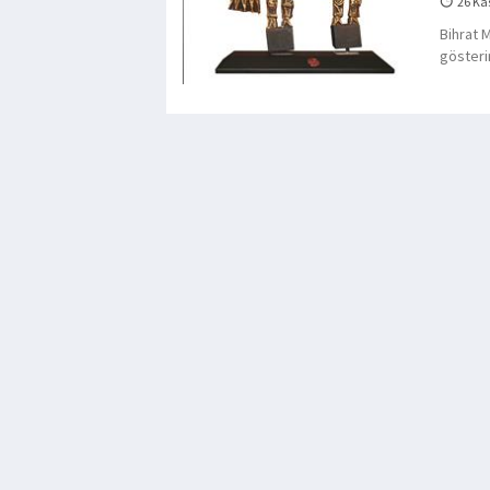
26 Ka
Bihrat 
gösterir