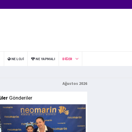
I
NE LOJI
NE YAPMALI
DIĞER
Ağustos 2026
üler
Gönderiler