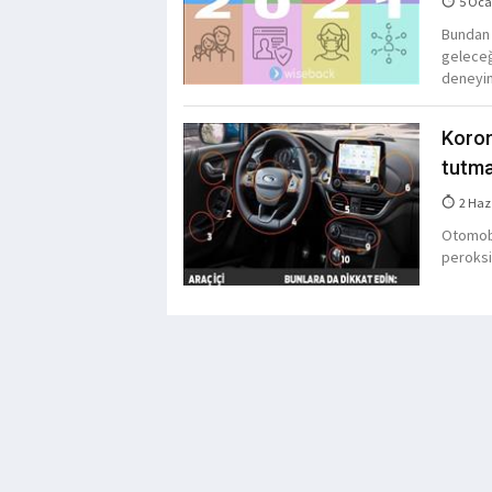
5 Oca
Bundan 
geleceğ
deneyim
Koron
tutma
2 Haz
Otomobi
peroksi