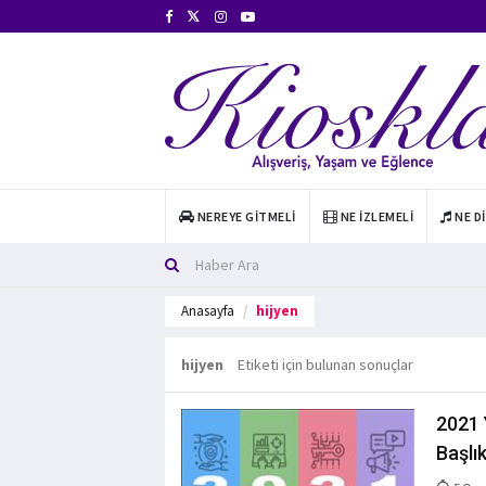
NEREYE GITMELI
NE İZLEMELI
NE D
Anasayfa
hijyen
hijyen
Etiketi için bulunan sonuçlar
2021 
Başlı