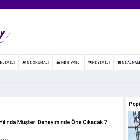
INLEMELI
NE OKUMALI
NE GIYMELI
NE YEMELI
NE ALMAL
Pop
Yılında Müşteri Deneyiminde Öne Çıkacak 7
k