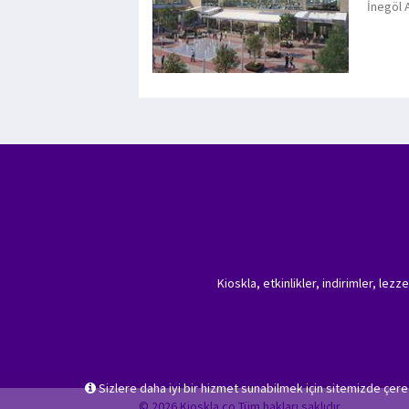
İnegöl 
Kioskla, etkinlikler, indirimler, lez
Sizlere daha iyi bir hizmet sunabilmek için sitemizde çer
© 2026 Kioskla.co Tüm hakları saklıdır.