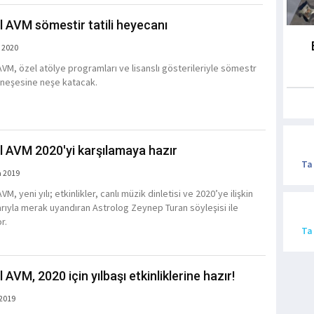
l AVM sömestir tatili heyecanı
 2020
AVM, özel atölye programları ve lisanslı gösterileriyle sömestr
in neşesine neşe katacak.
l AVM 2020'yi karşılamaya hazır
Ta
a 2019
VM, yeni yılı; etkinlikler, canlı müzik dinletisi ve 2020’ye ilişkin
rıyla merak uyandıran Astrolog Zeynep Turan söyleşisi ile
or.
Ta
 AVM, 2020 için yılbaşı etkinliklerine hazır!
 2019