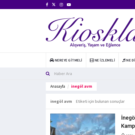
NEREYE GITMELI
NE İZLEMELI
NE D
Anasayfa
inegöl avm
inegöl avm
Etiketi için bulunan sonuçlar
İnegö
Kamp