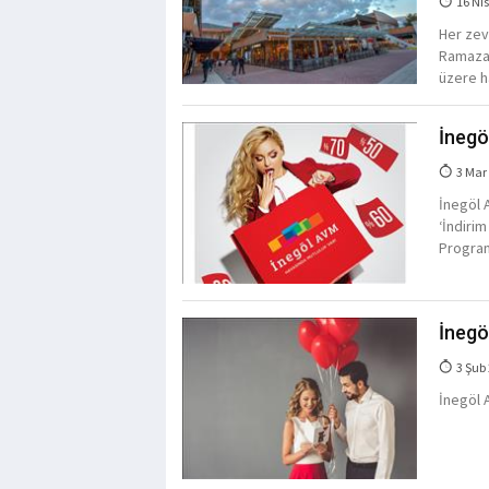
16 Nis
Her zev
Ramazan
üzere ha
İnegö
3 Mar
İnegöl 
‘İndirim
Program
İnegö
3 Şub
İnegöl A