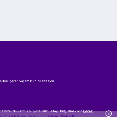
erleri içeren yaşam kültürü sitesidir.
amıza izin vermiş oluyorsunuz.Detaylı bilgi almak için
Çerez
X
ye
Gizlilik Politikası
Hakkımızda
İletişim
Site Map