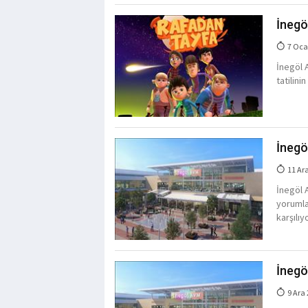
İnegö
7 Oca
İnegöl 
tatilin
İnegö
11 Ar
İnegöl A
yorumla
karşılıy
İnegöl
9 Ara