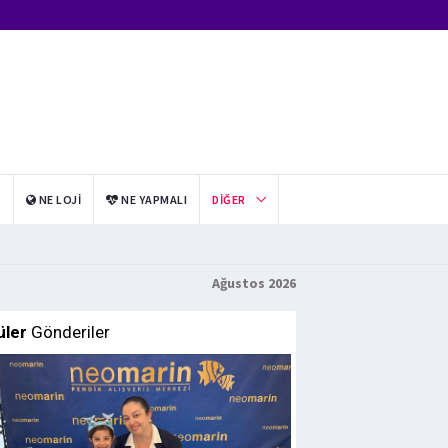
I
NE LOJI
NE YAPMALI
DIĞER
Ağustos 2026
üler
Gönderiler