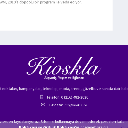
AVM, 2019’a dopdolu bir program ile veda ediyor.
zet noktaları, kampanyalar, teknoloji, moda, trend, güzellik ve sanata dair hab
Telefon: 0 (216) 482-2020
E-Posta:
info@kioskla.co
ezlerden faydalanıyoruz. Sitemizi kullanmaya devam ederek çerezleri kullanm
Politikası
ve
Gizlilik Politikası
'nı inceleyebilirsiniz.
Kün