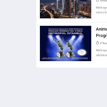
30 Ar
Metropol
verici b
Anima
Progr
17 Ka
Metropo
uluslar