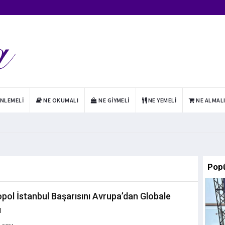
INLEMELI
NE OKUMALI
NE GIYMELI
NE YEMELI
NE ALMAL
Pop
pol İstanbul Başarısını Avrupa’dan Globale
ı