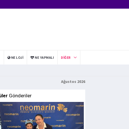
I
NE LOJI
NE YAPMALI
DIĞER
Ağustos 2026
üler
Gönderiler