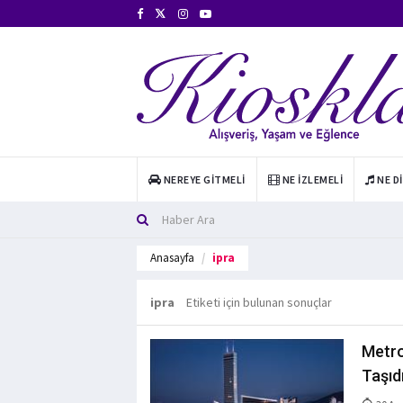
NEREYE GITMELI
NE İZLEMELI
NE D
Anasayfa
ipra
ipra
Etiketi için bulunan sonuçlar
Metro
Taşıd