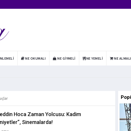
INLEMELI
NE OKUMALI
NE GIYMELI
NE YEMELI
NE ALMAL
Pop
uçlar
eddin Hoca Zaman Yolcusu: Kadim
iyetler”, Sinemalarda!