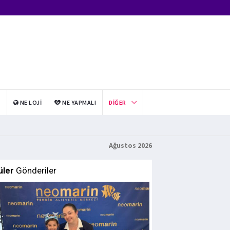
I
NE LOJI
NE YAPMALI
DIĞER
Ağustos 2026
üler
Gönderiler