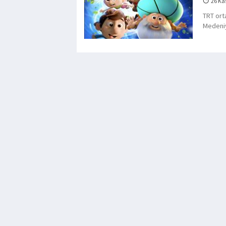
26 Ka
TRT ort
Medeniy