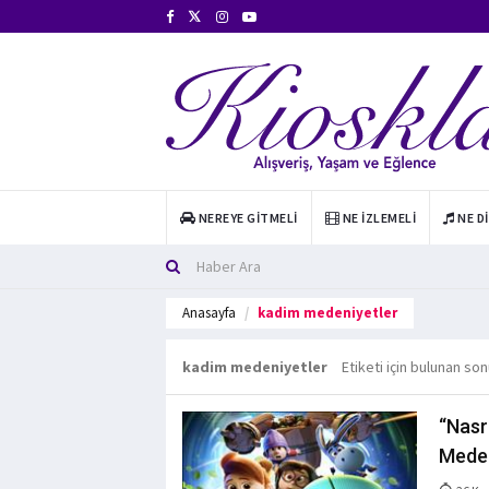
NEREYE GITMELI
NE İZLEMELI
NE D
Anasayfa
kadim medeniyetler
kadim medeniyetler
Etiketi için bulunan son
“Nasr
Meden