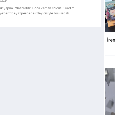
s 2024
ak yapımı “Nasreddin Hoca Zaman Yolcusu: Kadim
etler’’ beyazperdede izleyicisiyle buluşacak.
İre