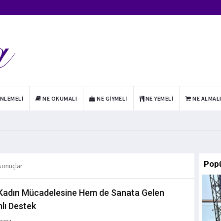
INLEMELI
NE OKUMALI
NE GIYMELI
NE YEMELI
NE ALMAL
Pop
 sonuçlar
adın Mücadelesine Hem de Sanata Gelen
lı Destek