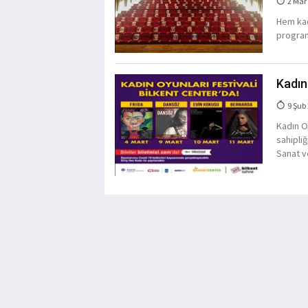
2 Mar
Hem kad
program
Kadın
9 Şub
Kadın Oy
sahipliğ
Sanat v