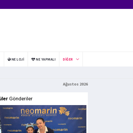
I
NE LOJI
NE YAPMALI
DIĞER
Ağustos 2026
üler
Gönderiler