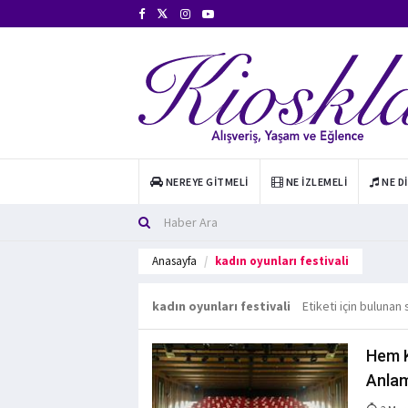
NEREYE GITMELI
NE İZLEMELI
NE D
Anasayfa
kadın oyunları festivali
kadın oyunları festivali
Etiketi için bulunan
Hem K
Anlam