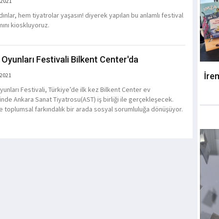
 2021
ınlar, hem tiyatrolar yaşasın! diyerek yapılan bu anlamlı festival
ını kioskluyoruz.
 Oyunları Festivali Bilkent Center'da
İre
 2021
unları Festivali, Türkiye’de ilk kez Bilkent Center ev
inde Ankara Sanat Tiyatrosu(AST) iş birliği ile gerçekleşecek.
e toplumsal farkındalık bir arada sosyal sorumluluğa dönüşüyor.