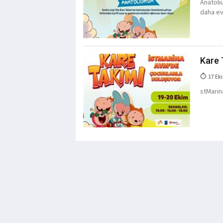
Anatoli
daha ev 
Kare 
17 Eki
stMarina