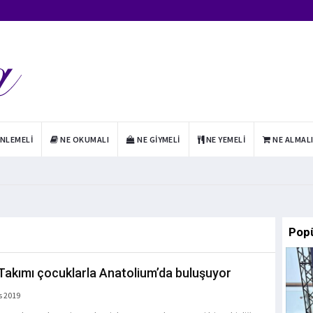
INLEMELI
NE OKUMALI
NE GIYMELI
NE YEMELI
NE ALMAL
Pop
Takımı çocuklarla Anatolium’da buluşuyor
s 2019