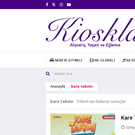
NEREYE GITMELI
NE İZLEMELI
NE D
Anasayfa
kare takımı
kare takımı
Etiketi için bulunan sonuçlar
Kare 
22 Ka