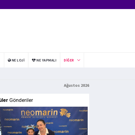
I
NE LOJI
NE YAPMALI
DIĞER
Ağustos 2026
üler
Gönderiler