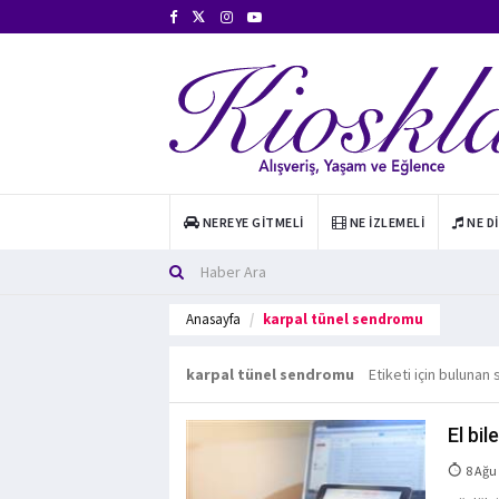
NEREYE GITMELI
NE İZLEMELI
NE D
Anasayfa
karpal tünel sendromu
karpal tünel sendromu
Etiketi için bulunan
El bil
8 Ağu