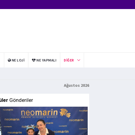
I
NE LOJI
NE YAPMALI
DIĞER
Ağustos 2026
üler
Gönderiler