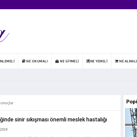
INLEMELI
NE OKUMALI
NE GIYMELI
NE YEMELI
NE ALMAL
Pop
 sonuçlar
eğinde sinir sıkışması önemli meslek hastalığı
 2019