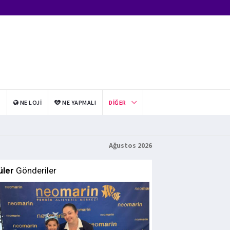
I
NE LOJI
NE YAPMALI
DIĞER
Ağustos 2026
üler
Gönderiler