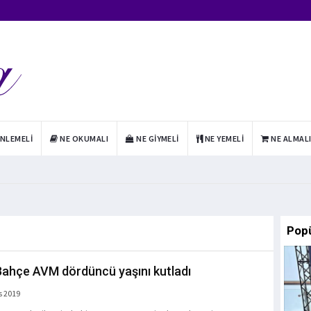
INLEMELI
NE OKUMALI
NE GIYMELI
NE YEMELI
NE ALMAL
Pop
ahçe AVM dördüncü yaşını kutladı
s 2019