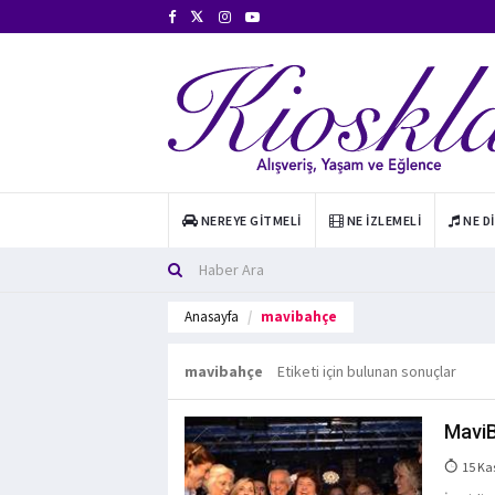
NEREYE GITMELI
NE İZLEMELI
NE D
Anasayfa
mavibahçe
mavibahçe
Etiketi için bulunan sonuçlar
MaviB
15 Ka