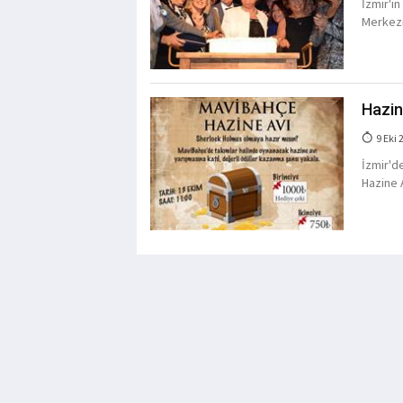
İzmir'i
Merkezi
Hazin
9 Eki 
İzmir'd
Hazine 