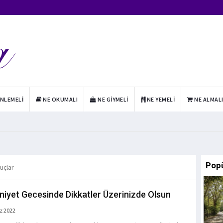
INLEMELI
NE OKUMALI
NE GIYMELI
NE YEMELI
NE ALMAL
Pop
nuçlar
iyet Gecesinde Dikkatler Üzerinizde Olsun
z 2022