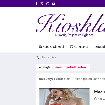
NEREYE GITMELI
NE İZLEMELI
NE D
Anasayfa
mezuniyet elbiseleri
mezuniyet elbiseleri
Etiketi için bulunan so
Mezun
10 Ha