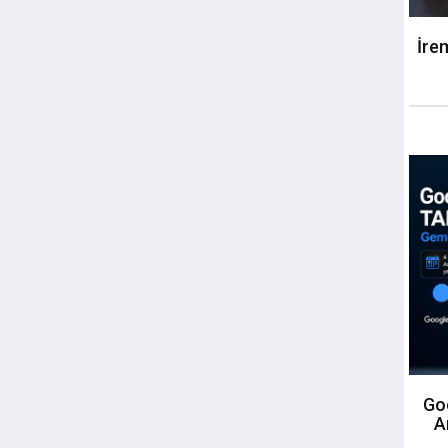
İre
Goo
A