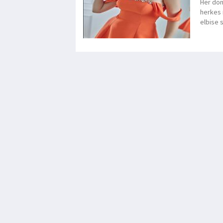
Her dön
herkes 
elbise 