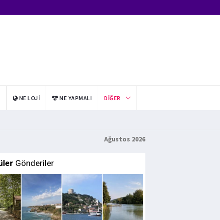
I
NE LOJI
NE YAPMALI
DIĞER
Ağustos 2026
üler
Gönderiler