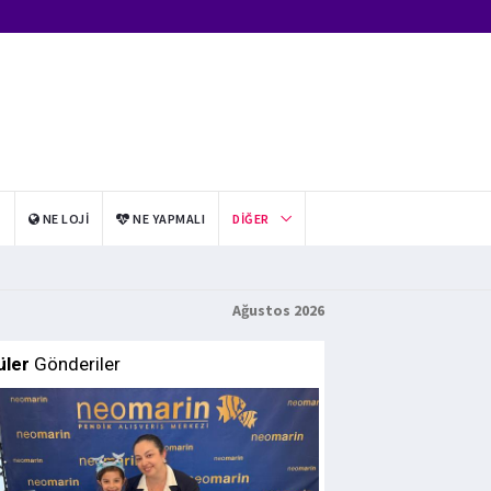
I
NE LOJI
NE YAPMALI
DIĞER
Ağustos 2026
üler
Gönderiler