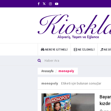
NEREYE GITMELI
NE İZLEMELI
NE D
Anasayfa
monopoly
monopoly
Etiketi için bulunan sonuçlar
Bayan
kızdır