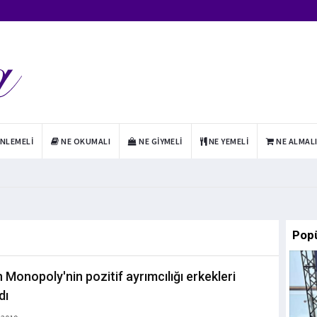
INLEMELI
NE OKUMALI
NE GIYMELI
NE YEMELI
NE ALMAL
Pop
 Monopoly'nin pozitif ayrımcılığı erkekleri
dı