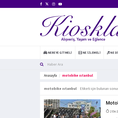
NEREYE GITMELI
NE İZLEMELI
NE D
Anasayfa
motobike ıstanbul
motobike ıstanbul
Etiketi için bulunan sonu
Motob
2 Eki 