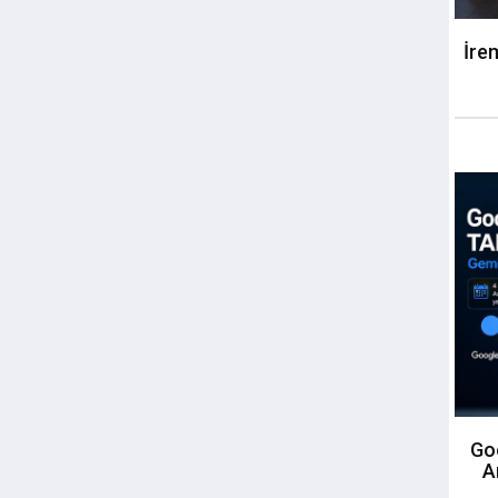
İre
Goo
A