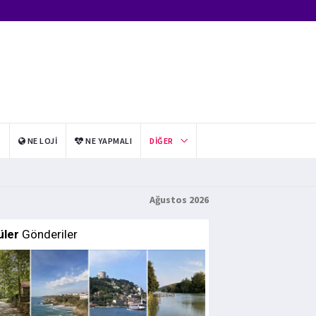
I
NE LOJI
NE YAPMALI
DIĞER
Ağustos 2026
üler
Gönderiler