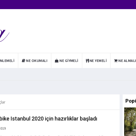
INLEMELI
NE OKUMALI
NE GIYMELI
NE YEMELI
NE ALMAL
Pop
çlar
ike Istanbul 2020 için hazırlıklar başladı
2019