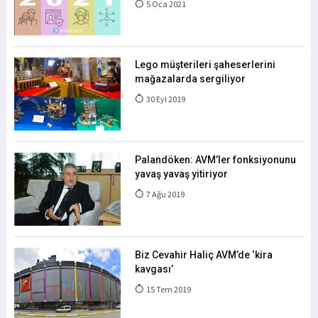
5 Oca 2021
Lego müşterileri şaheserlerini
mağazalarda sergiliyor
30 Eyl 2019
Palandöken: AVM’ler fonksiyonunu
yavaş yavaş yitiriyor
7 Ağu 2019
Biz Cevahir Haliç AVM’de ‘kira
kavgası’
15 Tem 2019