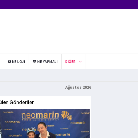
I
NE LOJI
NE YAPMALI
DIĞER
Ağustos 2026
üler
Gönderiler