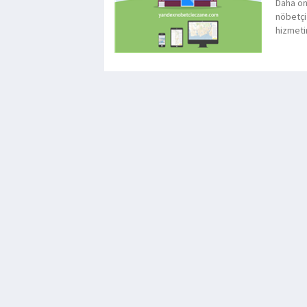
Daha ön
nöbetçi
hizmeti