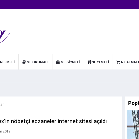
INLEMELI
NE OKUMALI
NE GIYMELI
NE YEMELI
NE ALMAL
Pop
lar
x’in nöbetçi eczaneler internet sitesi açıldı
m 2019