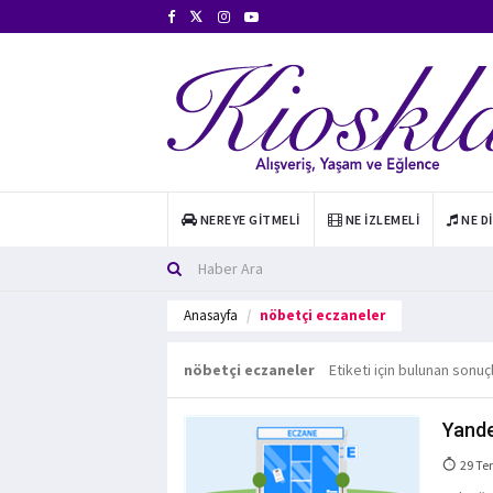
NEREYE GITMELI
NE İZLEMELI
NE D
Anasayfa
nöbetçi eczaneler
nöbetçi eczaneler
Etiketi için bulunan sonuç
Yande
29 Te