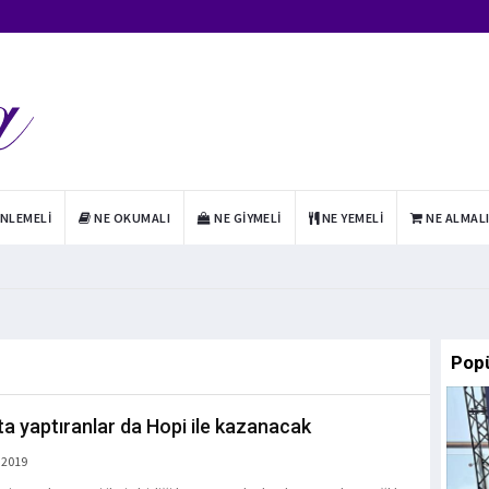
INLEMELI
NE OKUMALI
NE GIYMELI
NE YEMELI
NE ALMAL
Pop
ta yaptıranlar da Hopi ile kazanacak
 2019