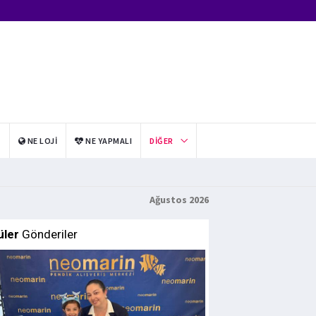
I
NE LOJI
NE YAPMALI
DIĞER
Ağustos 2026
üler
Gönderiler