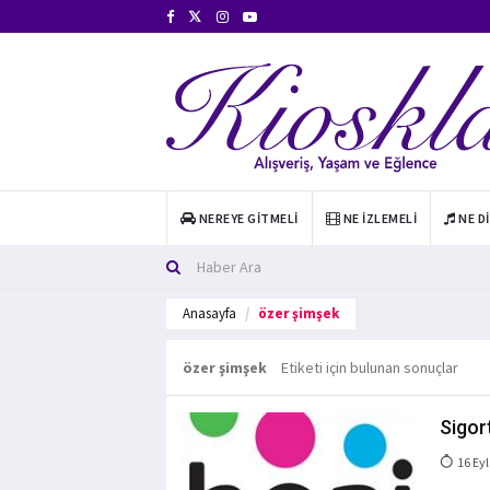
NEREYE GITMELI
NE İZLEMELI
NE D
Anasayfa
özer şimşek
özer şimşek
Etiketi için bulunan sonuçlar
Sigor
16 Eyl