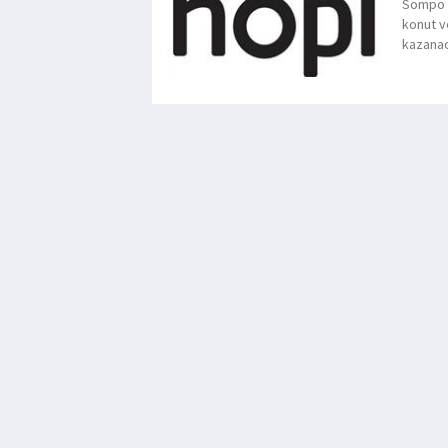
Sompo S
konut ve
kazana