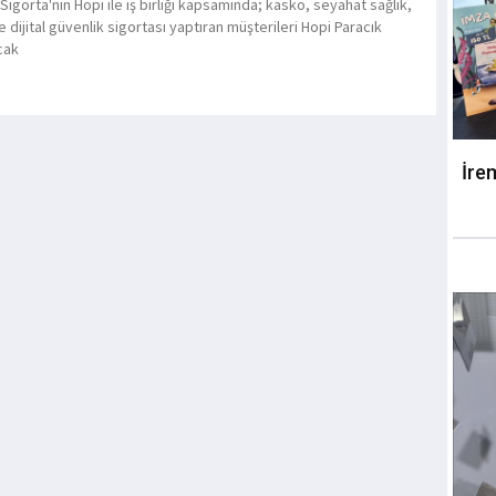
igorta'nın Hopi ile iş birliği kapsamında; kasko, seyahat sağlık,
 dijital güvenlik sigortası yaptıran müşterileri Hopi Paracık
cak
İre