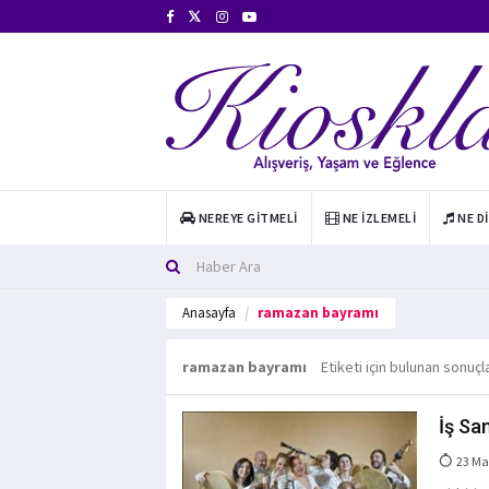
NEREYE GITMELI
NE İZLEMELI
NE D
Anasayfa
ramazan bayramı
ramazan bayramı
Etiketi için bulunan sonuçl
İş Sa
23 Ma