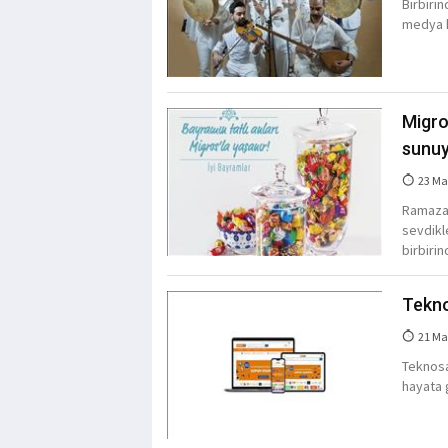
Birbiri
medya h
Migro
sunu
23 Ma
Ramazan
sevdikl
birbiri
Tekno
21 Ma
Teknosa
hayata 