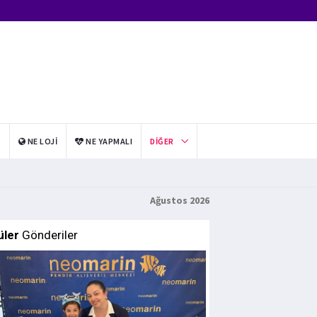
I
NE LOJI
NE YAPMALI
DIĞER
Ağustos 2026
üler
Gönderiler