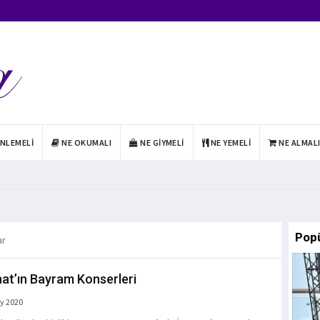
INLEMELI
NE OKUMALI
NE GIYMELI
NE YEMELI
NE ALMAL
Pop
ar
nat’ın Bayram Konserleri
y 2020