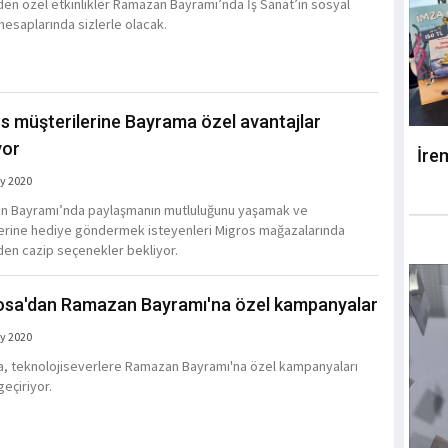
nden özel etkinlikler Ramazan Bayramı’nda İş Sanat’ın sosyal
esaplarında sizlerle olacak.
s müşterilerine Bayrama özel avantajlar
yor
İre
y 2020
 Bayramı’nda paylaşmanın mutluluğunu yaşamak ve
erine hediye göndermek isteyenleri Migros mağazalarında
nden cazip seçenekler bekliyor.
sa'dan Ramazan Bayramı'na özel kampanyalar
y 2020
, teknolojiseverlere Ramazan Bayramı'na özel kampanyaları
geçiriyor.