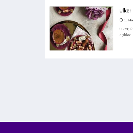
Ülker
13 Ma
Ülker, 
açıkladı