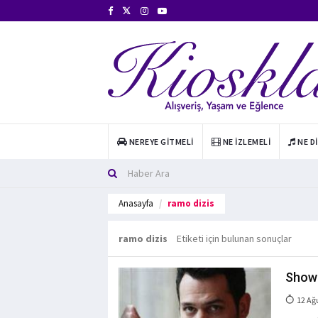
NEREYE GITMELI
NE İZLEMELI
NE D
Anasayfa
ramo dizis
ramo dizis
Etiketi için bulunan sonuçlar
Show 
12 Ağ