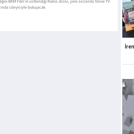
lığını BKM Film’in üstlendiği Ramo dizisi, yeni sezonda Show TV
ında izleyiciyle buluşacak.
İre