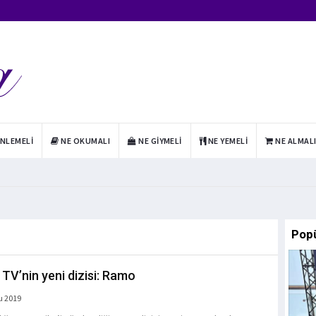
INLEMELI
NE OKUMALI
NE GIYMELI
NE YEMELI
NE ALMAL
Pop
TV’nin yeni dizisi: Ramo
u 2019