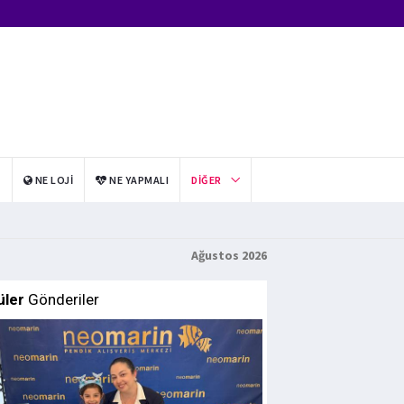
I
NE LOJI
NE YAPMALI
DIĞER
Ağustos 2026
üler
Gönderiler