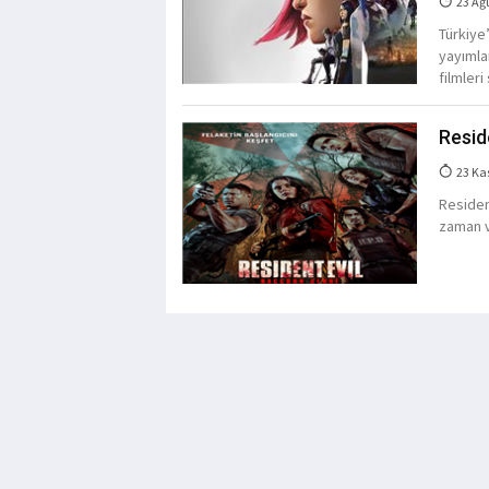
23 Ağ
Türkiye
yayımlan
filmleri
Resid
23 Ka
Residen
zaman v