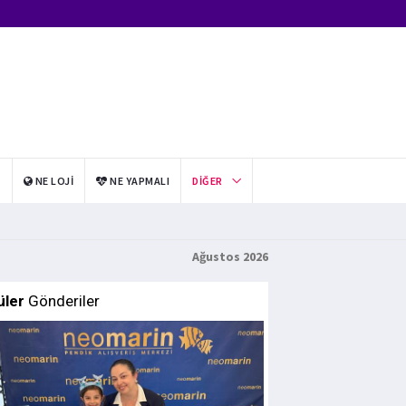
I
NE LOJI
NE YAPMALI
DIĞER
Ağustos 2026
üler
Gönderiler