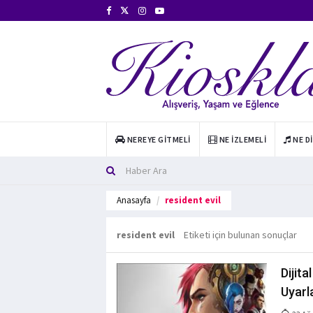
NEREYE GITMELI
NE İZLEMELI
NE D
Anasayfa
resident evil
resident evil
Etiketi için bulunan sonuçlar
Dijit
Uyarl