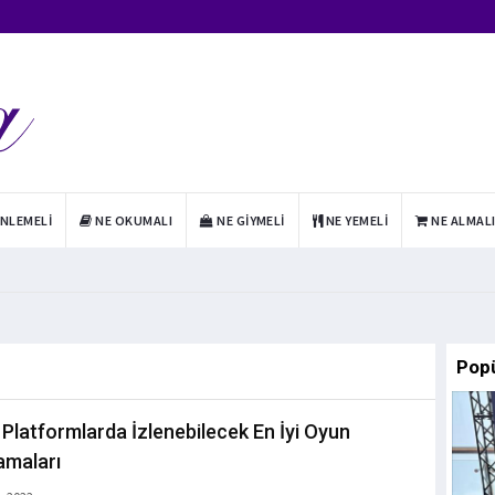
INLEMELI
NE OKUMALI
NE GIYMELI
NE YEMELI
NE ALMAL
Pop
al Platformlarda İzlenebilecek En İyi Oyun
amaları